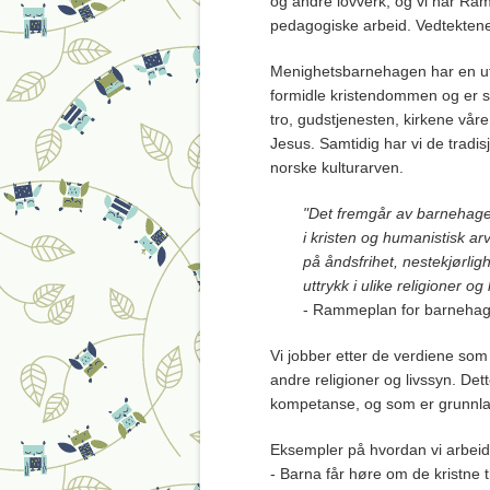
og andre lovverk, og vi har Ra
pedagogiske arbeid. Vedtektene
Menighetsbarnehagen har en utvide
formidle kristendommen og er så
tro, gudstjenesten, kirkene vår
Jesus. Samtidig har vi de tradis
norske kulturarven.
"Det fremgår av barnehage
i kristen og humanistisk ar
på åndsfrihet, nestekjørligh
uttrykk i ulike religioner 
- Rammeplan for barnehage
Vi jobber etter de verdiene som
andre religioner og livssyn. Det
kompetanse, og som er grunnla
Eksempler på hvordan vi arbe
- Barna får høre om de kristne t