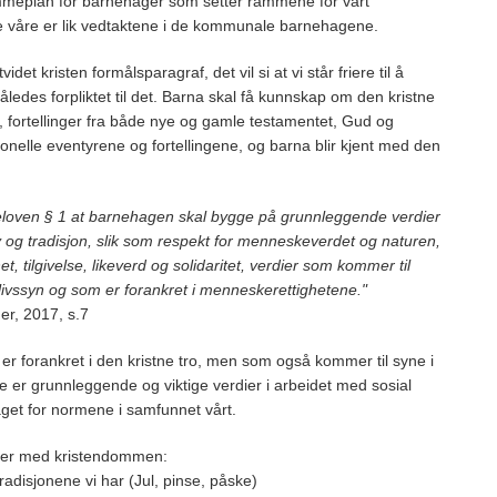
mmeplan for barnehager som setter rammene for vårt
 våre er lik vedtaktene i de kommunale barnehagene.
t kristen formålsparagraf, det vil si at vi står friere til å
ledes forpliktet til det. Barna skal få kunnskap om den kristne
e, fortellinger fra både nye og gamle testamentet, Gud og
jonelle eventyrene og fortellingene, og barna blir kjent med den
loven § 1 at barnehagen skal bygge på grunnleggende verdier
v og tradisjon, slik som respekt for menneskeverdet og naturen,
et, tilgivelse, likeverd og solidaritet, verdier som kommer til
og livssyn og som er forankret i menneskerettighetene."
r, 2017, s.7
 er forankret i den kristne tro, men som også kommer til syne i
te er grunnleggende og viktige verdier i arbeidet med sosial
get for normene i samfunnet vårt.
ider med kristendommen:
radisjonene vi har (Jul, pinse, påske)