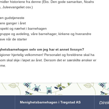
rmidler historiene fra denne (Eks. Den gode samaritan, Noahs
n, Juleevangeliet osv.)
en gudstjeneste
lere ganger i året
 respekt og nærhet i barnehagen
år gruppe og avdeling, våre barnehager, kirkene og hverandre
gave når de starter
ighetsbarnehagen selv om jeg har et annet livssyn?
eligioner hjertelig velkommen! Personalet og foreldrene skal ha
m skal skje i løpet av året. Dersom det er særskilte ønsker er
mme.
Menighetsbarnehagen i Trøgstad AS
Dire