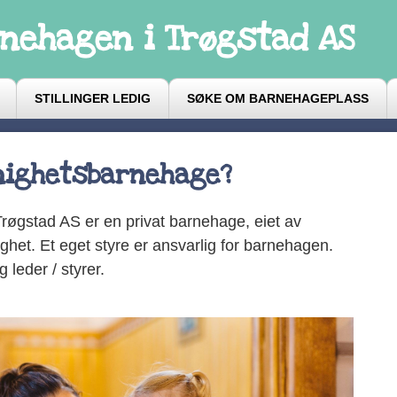
nehagen i Trøgstad AS
STILLINGER LEDIG
SØKE OM BARNEHAGEPLASS
nighetsbarnehage?
øgstad AS er en privat barnehage, eiet av
het. Et eget styre er ansvarlig for barnehagen.
 leder / styrer.