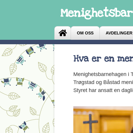
Menighetsbar
OM OSS
AVDELINGER
Hva er en me
Menighetsbarnehagen i Tr
Trøgstad og Båstad menig
Styret har ansatt en daglig